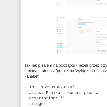
Tak jak pisałem na początku - jeżeli przez tr
zmiana statusu z 'pranie' na 'wyłączona' - p
kanałami.
- id: '1599813679318'
alias: Pralka - koniec prania
description: ''
trigger: