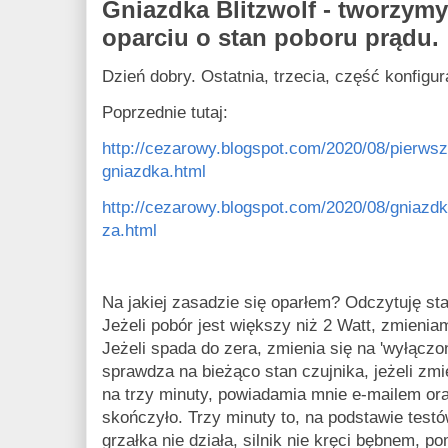
Gniazdka Blitzwolf - tworzym
oparciu o stan poboru prądu.
Dzień dobry. Ostatnia, trzecia, część konfigura
Poprzednie tutaj:
http://cezarowy.blogspot.com/2020/08/pierws
gniazdka.html
http://cezarowy.blogspot.com/2020/08/gniazd
za.html
Na jakiej zasadzie się oparłem? Odczytuję s
Jeżeli pobór jest większy niż 2 Watt, zmieniam
Jeżeli spada do zera, zmienia się na 'wyłącz
sprawdza na bieżąco stan czujnika, jeżeli zmie
na trzy minuty, powiadamia mnie e-mailem ora
skończyło. Trzy minuty to, na podstawie test
grzałka nie działa, silnik nie kręci bębnem, 