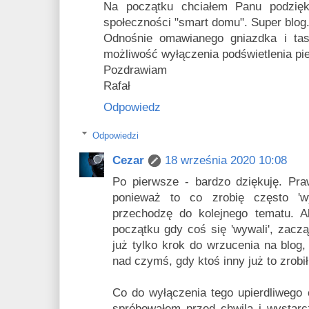
Na początku chciałem Panu podzię
społeczności "smart domu". Super blog
Odnośnie omawianego gniazdka i ta
możliwość wyłączenia podświetlenia pi
Pozdrawiam
Rafał
Odpowiedz
Odpowiedzi
Cezar
18 września 2020 10:08
Po pierwsze - bardzo dziękuję. Pr
ponieważ to co zrobię często 'w
przechodzę do kolejnego tematu. A
początku gdy coś się 'wywali', zacz
już tylko krok do wrzucenia na blog
nad czymś, gdy ktoś inny już to zrobił
Co do wyłączenia tego upierdliwego
spróbowałem przed chwilą i wystar