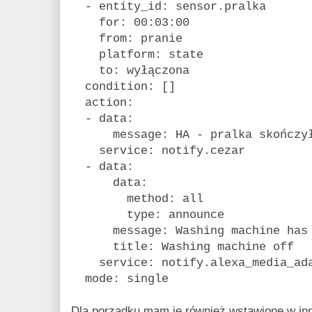
- entity_id: sensor.pralka
for: 00:03:00
from: pranie
platform: state
to: wyłączona
condition: []
action:
- data:
message: HA - pralka skończył
service: notify.cezar
- data:
data:
method: all
type: announce
message: Washing machine has f
title: Washing machine off
service: notify.alexa_media_ada
mode: single
Dla porządku mam je również wstawione w in