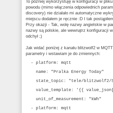
To później wykorzystuję w konfiguracji w plik
powodu (mimo włączenia odpowiednich param
discovery) nie działało mi automatyczne wykr
miejscu dodałem je ręcznie :D I tak postąpiłe
Przy okazji - Tak, wolę nazwy angielskie w p
nazwy są polskie, ale wewnątrz konfiguracji w
odchył ;)
Jak widać poniżej z kanału blitzwolf2 w MQT
parametry i wstawiam je do zmiennych:
- platform: mqtt
name: "Pralka Energy Today"
state_topic: "tele/blitzwolf2/S
value_template: '{{ value_json["
unit_of_measurement: "kWh"
- platform: mqtt