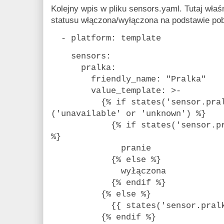
Kolejny wpis w pliku sensors.yaml. Tutaj właś
statusu włączona/wyłączona na podstawie po
- platform: template
sensors:
pralka:
friendly_name: "Pralka"
value_template: >-
{% if states('sensor.pralka
('unavailable' or 'unknown') %}
{% if states('sensor.pralka
%}
pranie
{% else %}
wyłączona
{% endif %}
{% else %}
{{ states('sensor.pralka
{% endif %}